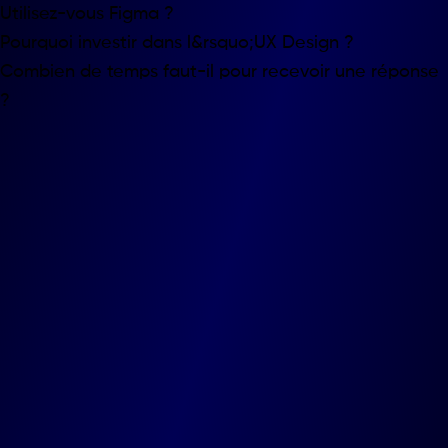
Utilisez-vous Figma ?
Pourquoi investir dans l&rsquo;UX Design ?
Combien de temps faut-il pour recevoir une réponse
?
Marche
Route de marche 12, 5377 Baillonville
Liège
Quai Sur - Meuse 19 , 4000 Liège
Waterloo