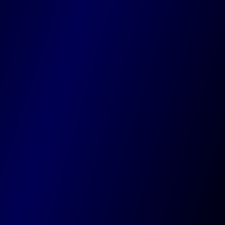
Chau. de Tervuren 20, 1410 Waterloo
Codevo
Votre agence guidée par la créativité, nourrie par
la technologie, et amplifiée par l’intelligence
artificielle.
Agence
Equipe
Technologies
Expertise
Blog
Projets
AbbVie
Easyhome
Maison Goosse
Nos solutions
Site web sur-mesure
Plateformes
Applications mobiles
Référencement
IA
Par région
Marche-en-Famenne
Bruxelles
Liège
Namur