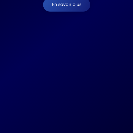
En savoir plus
Marche
Route de marche
12, 5377 Baillonvill
Agence
Projets
Equipe
AbbVie
Technologies
Easyhome
Expertise
Maison Gooss