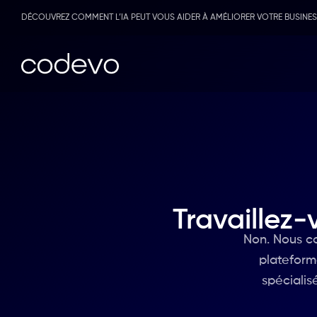
DÉCOUVREZ COMMENT L’IA PEUT VOUS AIDER À AMÉLIORER VOTRE BUSINE
Codevo
Visibilité
Support et
Brain IA
Site web 
Marchés p
Référenc
Ressource
La gestion de votre entreprise,
E-Comme
Flux financ
de A à Z
Design UX
Accounting
Travaillez
En savoir plus
Non. Nous c
plateform
spécialis