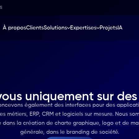
SS
À propos
Clients
Solutions
Expertises
Projets
IA
 Administration
Efficacité
Opérations et Productio
sur-mesure
ublics
Plateformes, CRM et ER
Flux logistiques
ement SEO et GEO
s humaines
Application mobile
Production
rce
iers
Facturation Peppol
Supply Chain
/UI et Branding
 et facturation
Feedmanager / PIM
Contrôle qualité
-vous uniquement sur des 
Automatisation et simul
oncevons également des interfaces pour des applicati
es métiers, ERP, CRM et logiciels sur mesure. Nous so
é dans la création de charte graphique, logo et de ma
générale, dans le branding de société.