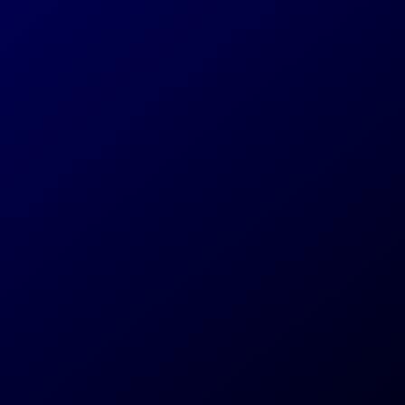
Liège
Waterloo
Quai Sur - Meuse 19
Chau. de Tervuren
e
, 4000 Liège
20, 1410 Waterloo
Nos solutions
Par région
Site web sur-mesure
Marche-en-Famenne
Plateformes
Bruxelles
e
Applications mobiles
Liège