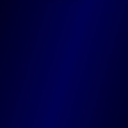
Marche
Route de marche 12, 5377 Baillonville
Liège
Quai Sur - Meuse 19 , 4000 Liège
Waterloo