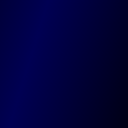
Chau. de Tervuren 20, 1410 Waterloo
Codevo
Votre agence guidée par la créativité, nourrie par
la technologie, et amplifiée par l’intelligence
artificielle.
Agence
Equipe
Technologies
Expertise
Blog
Projets
AbbVie
Easyhome
Maison Goosse
Nos solutions
Site web sur-mesure
Plateformes
Applications mobiles
Référencement
IA
Par région
Marche-en-Famenne
Bruxelles
Liège
Namur