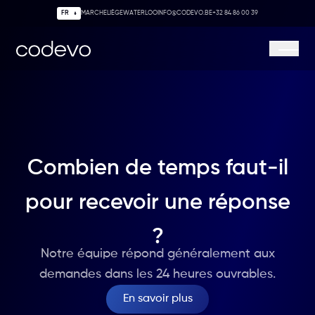
MARCHE
LIÈGE
WATERLOO
INFO@CODEVO.BE
+32 84 86 00 39
Codevo
Ouvrir/
Combien de temps faut-il
pour recevoir une réponse
?
Notre équipe répond généralement aux
demandes dans les 24 heures ouvrables.
En savoir plus