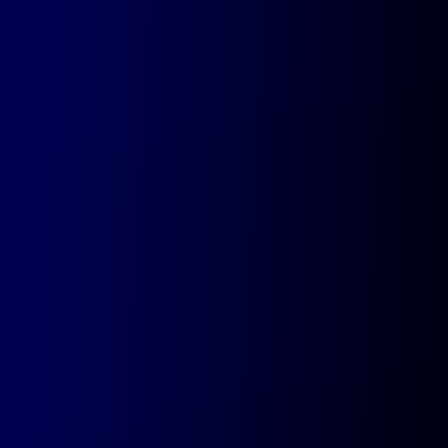
Quai Sur - Meuse 19 , 4000 Liège
Waterloo
Chau. de Tervuren 20, 1410 Waterloo
Codevo
Votre agence guidée par la créativité, nourrie par
la technologie, et amplifiée par l’intelligence
artificielle.
Agence
Equipe
Technologies
Expertise
Blog
Projets
AbbVie
Easyhome
Maison Goosse
Nos solutions
Site web sur-mesure
Plateformes