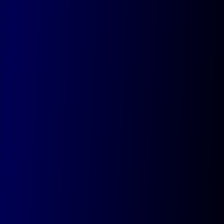
Chau. de Tervuren 20, 1410 Waterloo
Codevo
Votre agence guidée par la créativité, nourrie par
la technologie, et amplifiée par l’intelligence
artificielle.
Agence
Equipe
Technologies
Expertise
Blog
Projets
AbbVie
Easyhome
Maison Goosse
Nos solutions
Site web sur-mesure
Plateformes
Applications mobiles
Référencement
IA
Par région