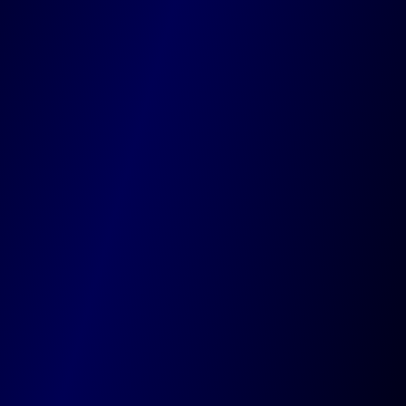
Liège
Quai Sur - Meuse 19 , 4000 Liège
Waterloo
Chau. de Tervuren 20, 1410 Waterloo
Codevo
Votre agence guidée par la créativité, nourrie par
la technologie, et amplifiée par l’intelligence
artificielle.
Agence
Equipe
Technologies
Expertise
Blog
Projets
AbbVie
Easyhome
Maison Goosse