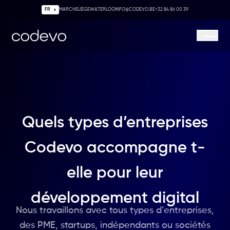
MARCHE
LIÈGE
WATERLOO
INFO@CODEVO.BE
+32 84 86 00 39
Codevo
Ouvrir/
Quels types d’entreprises
Codevo accompagne t-
elle pour leur
développement digital
Nous travaillons avec tous types d’entreprises,
des PME, startups, indépendants ou sociétés