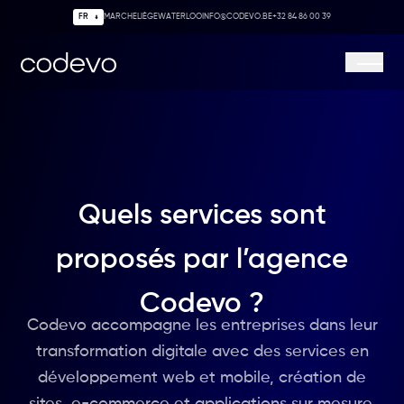
MARCHE
LIÈGE
WATERLOO
INFO@CODEVO.BE
+32 84 86 00 39
Codevo
Ouvrir/
Quels services sont
proposés par l’agence
Codevo ?
Codevo accompagne les entreprises dans leur
transformation digitale avec des services en
développement web et mobile, création de
sites, e-commerce et applications sur mesure.