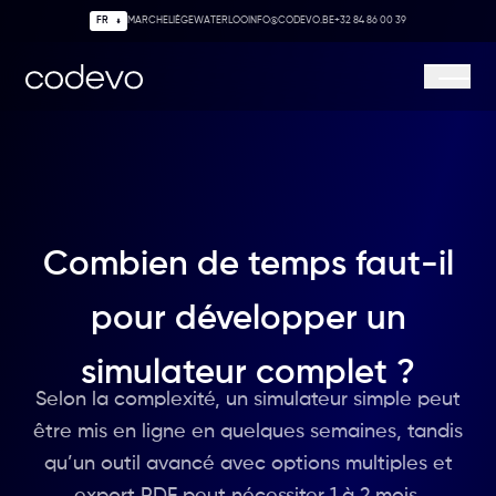
MARCHE
LIÈGE
WATERLOO
INFO@CODEVO.BE
+32 84 86 00 39
Codevo
Ouvrir/
Combien de temps faut-il
pour développer un
simulateur complet ?
Selon la complexité, un simulateur simple peut
être mis en ligne en quelques semaines, tandis
qu’un outil avancé avec options multiples et
export PDF peut nécessiter 1 à 2 mois.