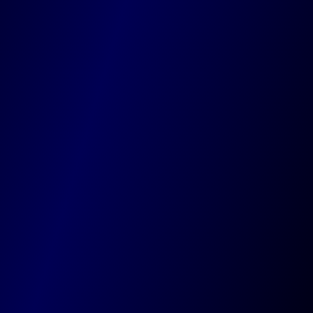
Waterloo
Chau. de Tervuren 20, 1410 Waterloo
Codevo
Votre agence guidée par la créativité, nourrie par
la technologie, et amplifiée par l’intelligence
artificielle.
Agence
Equipe
Technologies
Expertise
Blog
Projets
AbbVie
Easyhome
Maison Goosse
Nos solutions
Site web sur-mesure
Plateformes
Applications mobiles
Référencement
IA