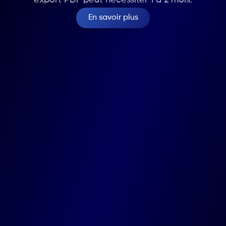
En savoir plus
Marche
Route de marche 12, 5377 Baillonville
Liège
Quai Sur - Meuse 19 , 4000 Liège